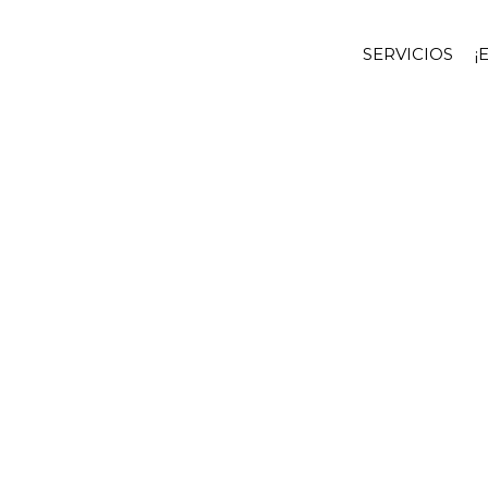
SERVICIOS
¡
cused
d